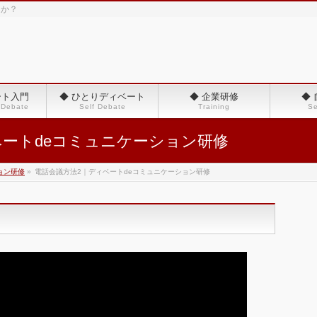
んか？
ート入門
◆ ひとりディベート
◆ 企業研修
◆
 Debate
Self Debate
Training
Se
ベートdeコミュニケーション研修
ョン研修
»
電話会議方法2｜ディベートdeコミュニケーション研修