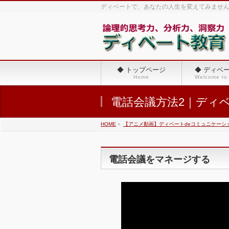
ディベートで、あなたの人生を変えてみませ
◆ トップページ
◆ ディベ
Home
Welcome to
電話会議方法2｜ディ
HOME
»
【アニメ動画】ディベートdeコミュニケーシ
電話会議をマネージする