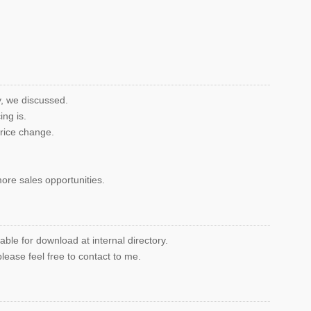
y, we discussed.
ng is.
price change.
 more sales opportunities.
ble for download at internal directory.
lease feel free to contact to me.