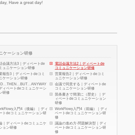
today, Have a great day!
ニケーション研修
話会議方法3｜ディベートde
電話会議方法2｜ディベートde
ミュニケーション研修
コミュニケーション研修
業報告3｜ディベートdeコミ
営業報告2｜ディベートdeコミ
ニケーション研修
ュニケーション研修
ND…THEN…BUT…ANYWAY
会議で同意する｜ディベートde
ディベートdeコミュニケーシ
コミュニケーション研修
ン研修
箇条書きで簡潔に（歴史）｜デ
ィベートdeコミュニケーション
研修
orkFlowy入門4（後編）｜ディ
WorkFlowy入門4（前編）｜ディ
ートdeコミュニケーション研
ベートdeコミュニケーション研
修
論｜ディベートdeコミュニケ
議論の進め方-問題解決型｜ディ
ション研修
ベートdeコミュニケーション研
修