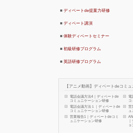
■
ディベートde提案力研修
■
ディベート講演
■
体験ディベートセミナー
■
初級研修プログラム
■
英語研修プログラム
【アニメ動画】ディベートdeコミュ
電話会議方法4｜ディベートde
電
コミュニケーション研修
コ
電話会議方法１｜ディベートde
営
コミュニケーション研修
ュ
営業報告1｜ディベートdeコミ
A
ュニケーション研修
｜
ョ