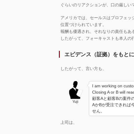
ぐらいのリアクションが、口の厳しい
アメリカでは、セールスはプロフェッ
位置づけられています。
報酬も優遇され、それなりの責任もあ
したがって、フォーキャストも本人の
エビデンス（証拠）をもと
したがって、言い方も、
I am working on custo
Closing A or B will re
顧客Aと顧客Bの案件
Yuji
AかBが受注できれば
せん。
上司は、