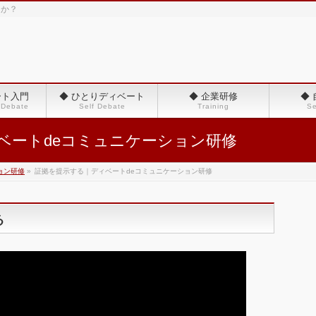
んか？
ート入門
◆ ひとりディベート
◆ 企業研修
◆
 Debate
Self Debate
Training
Se
ベートdeコミュニケーション研修
ョン研修
»
証拠を提示する｜ディベートdeコミュニケーション研修
る