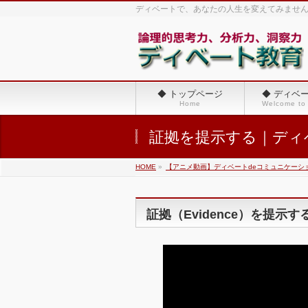
ディベートで、あなたの人生を変えてみませ
◆ トップページ
◆ ディベ
Home
Welcome to
証拠を提示する｜ディ
HOME
»
【アニメ動画】ディベートdeコミュニケーシ
証拠（Evidence）を提示す