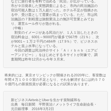
などに旅行者を有料で泊める「民泊」が広がっている。
市が９日発表した実態調査によると、市内の民泊施設の
宿泊可能人数は１万人超だった。ホテル不足が指摘され
る中、受け皿として需要が高まっている。ただ、市は民
泊施設の７割程度は旅館業法上の無許可営業とみてお
り、運営ルール作りが急がれる。
（中略）
割安のイメージがある民泊だが、１人１泊したときの
宿泊料金は、6001～9000円が最多で567件（21％）、次
が9001～１万２千円の484件（17.9％）で、ビジネスホ
テルと並ぶ水準になっている。
今回の調査は民泊仲介サイト「Ａｉｒｂｎｂ（エアビ
ーアンドビー）」をはじめとする８サイトが対象で、調
査期間は昨年12月から今年３月末。
将来的には、東京オリンピックが開催される2020年に、客室数は
年間４万１０００室の不足となり、それを解消するには約５７０
０億円もの新規投資が必要になるとの試算があります。
新ビジネスAirbnbとUberを生かす規制緩和を
出典 毎日新聞 平野英治 / メットライフ生命副会長・
元日銀理事 2016年3月2日