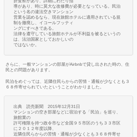
折査察があり、詳細にわたり指
導があり、時に莫大な改修費が必要となっている。民泊
という名の違法空きマンション
営業を認めるなら、現在旅館ホテルに適用されている規
制を撤廃し、イコールフッティ
ングにすべきである。
法律を遵守している旅館ホテルが不利益を被るというの
は、法治国家としておかしいの
ではないか。
さらに、一般マンションの部屋がAirbnbで貸し出された時の、住
民との問題があります。
民泊をめぐっては、近隣住民らからの苦情・通報が少なくとも３
６８件寄せられていたということがわかりました。
出典 読売新聞 2015年12月31日
マンションの空き部屋などに宿泊する「民泊」を巡り、
旅館業の
許可権限を持つ政令市など全国９５市区のうち３３市区
に２０１２年度以降、
近隣住民らからの苦情・通報が少なくとも３６８件寄せ