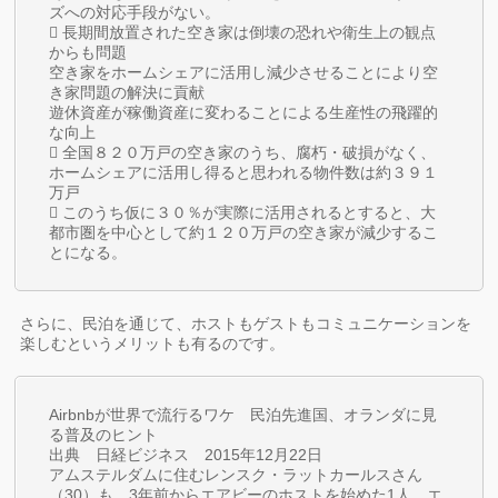
ズへの対応手段がない。
 長期間放置された空き家は倒壊の恐れや衛生上の観点
からも問題
空き家をホームシェアに活用し減少させることにより空
き家問題の解決に貢献
遊休資産が稼働資産に変わることによる生産性の飛躍的
な向上
 全国８２０万戸の空き家のうち、腐朽・破損がなく、
ホームシェアに活用し得ると思われる物件数は約３９１
万戸
 このうち仮に３０％が実際に活用されるとすると、大
都市圏を中心として約１２０万戸の空き家が減少するこ
とになる。
さらに、民泊を通じて、ホストもゲストもコミュニケーションを
楽しむというメリットも有るのです。
Airbnbが世界で流行るワケ 民泊先進国、オランダに見
る普及のヒント
出典 日経ビジネス 2015年12月22日
アムステルダムに住むレンスク・ラットカールスさん
（30）も、3年前からエアビーのホストを始めた1人。エ