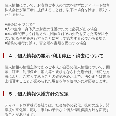
個人情報について、お客様ご本人の同意を得ずにディベート教育
株式会社が第三者に提供することは、以下の場合を除き、原則い
たしません。
■法令に基づく場合
■人の生命、身体又は財産の保護のために必要がある場合
■国の機関若しくは地方公共団体又はその委託を受けた者が法令
の定める事務を遂行することに対して協力する必要がある場合
■業務の遂行に係り、官公署へ書類を提出する場合
４．個人情報の開示･利用停止・消去について
個人情報の情報主体であるご本人が自己の個人情報について、開
示、訂正、利用停止、消去等の要求をなされた場合は、適切な方
法により、ご本人であることの確認を経た上で、法令または業務
上拒否することが認められた場合を除き速やかに対応致します。
５．個人情報保護方針の改定
ディベート教育株式会社では、社会情勢の変化、技術の進歩、諸
環境の変化等に応じ、事前の予告なく個人情報保護方針を変更す
ることがあります。