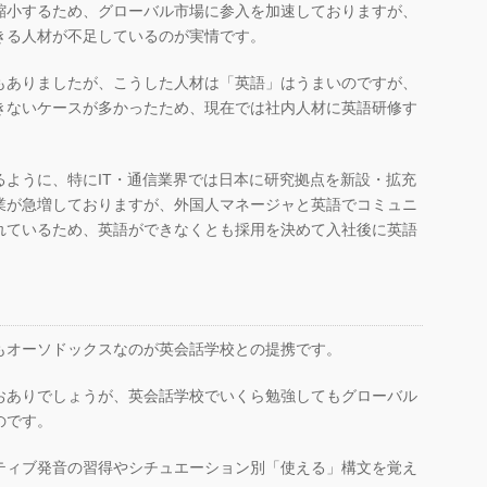
縮小するため、グローバル市場に参入を加速しておりますが、
きる人材が不足しているのが実情です。
もありましたが、こうした人材は「英語」はうまいのですが、
きないケースが多かったため、現在では社内人材に英語研修す
るように、特にIT・通信業界では日本に研究拠点を新設・拡充
業が急増しておりますが、外国人マネージャと英語でコミュニ
れているため、英語ができなくとも採用を決めて入社後に英語
もオーソドックスなのが英会話学校との提携です。
おありでしょうが、英会話学校でいくら勉強してもグローバル
のです。
ティブ発音の習得やシチュエーション別「使える」構文を覚え