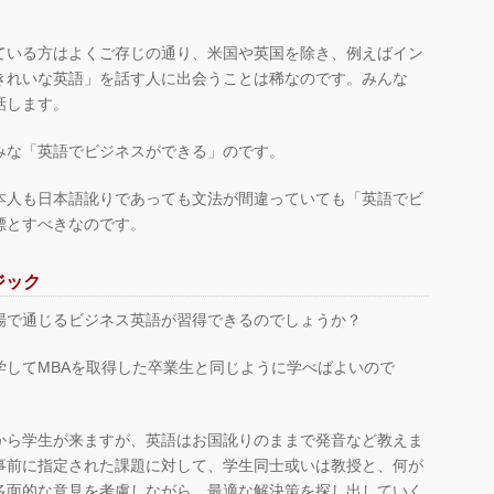
ている方はよくご存じの通り、米国や英国を除き、例えばイン
きれいな英語」を話す人に出会うことは稀なのです。みんな
話します。
みな「英語でビジネスができる」のです。
本人も日本語訛りであっても文法が間違っていても「英語でビ
標とすべきなのです。
ジック
場で通じるビジネス英語が習得できるのでしょうか？
学してMBAを取得した卒業生と同じように学べばよいので
から学生が来ますが、英語はお国訛りのままで発音など教えま
事前に指定された課題に対して、学生同士或いは教授と、何が
多面的な意見を考慮しながら、最適な解決策を探し出していく