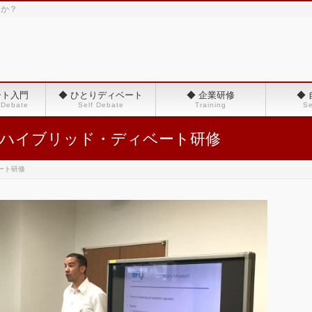
んか？
ート入門
◆ ひとりディベート
◆ 企業研修
◆
 Debate
Self Debate
Training
Se
 ハイブリッド・ディベート研修
ート研修