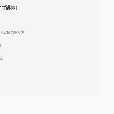
ィブ講師）
ト記録の取り方
問
合