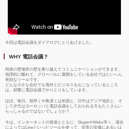
今回は電話会議をダイアログにとりあげました。
WHY 電話会議？
時差の壁場所の壁を乗り越えてコミュニケーションができます。
地理的に離れて、グローバルに展開をしている会社ではたいへん
有効なツールです。
どんな小さな会社でも海外とビジネスをおこなっているところ
は、頻繁に電話会議でやりとりをしています。
ほぼ、毎日、朝早くや夜遅くは米国と、日中はアジア地区と、そ
して夕方はヨーロッパと電話会議をしておられる方もたくさんい
らっしゃるのではないでしょうか？
今は、インターネットの発達とともに、SkypeやWebx等々、場合
によってはLineといったツールを使って、非常の安価にあるいは