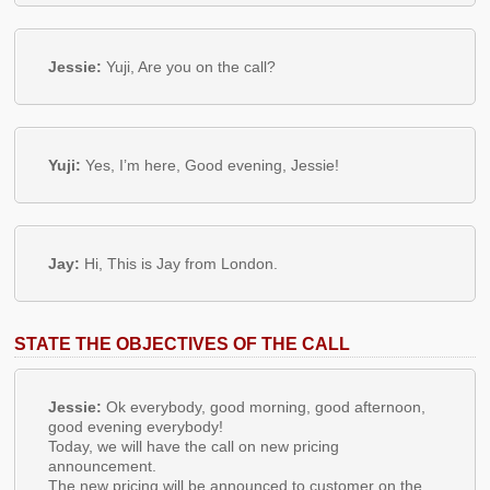
Jessie:
Yuji, Are you on the call?
Yuji:
Yes, I’m here, Good evening, Jessie!
Jay:
Hi, This is Jay from London.
STATE THE OBJECTIVES OF THE CALL
Jessie:
Ok everybody, good morning, good afternoon,
good evening everybody!
Today, we will have the call on new pricing
announcement.
The new pricing will be announced to customer on the