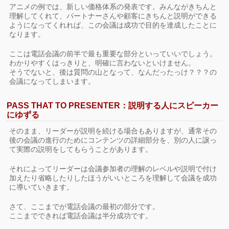
アニメの例では、新しい価格体系の発表です。みんながきちんと
理解してくれて、パートナーさんや顧客にきちんと説明ができる
ようになってくれれば、この会議は成功で目的を達成したことに
なります。
ここは電話会議の前半で最も重要な部分といっていいでしょう。
わかりやすくはっきりと、明確に言わないといけません。
そうでないと、後は質問の山となって、なんだったっけ？？？の
会議になってしまいます。
PASS THAT TO PRESENTER：説明する人にスピーカー
にゆずる
そのまま、リーダーが説明を続ける場合もありますが、通常その
後の会議の進行のためにコンテンツの詳細部分を、別の人に譲っ
て実際の説明をしてもらうことがあります。
それによってリーダーは会議参加者の理解のレベルや説明で付け
加えたり省略したりしたほうがいいところを理解して会議を成功
に導いていきます。
さて、ここまでが電話会議の最初の部分です。
ここまでできれば電話会議は半分成功です。