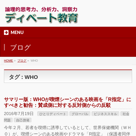
MENU
ブログ
HOME
»
ブログ
»
WHO
タグ : WHO
サマリー版：WHOが喫煙シーンのある映画を「R指定」に
すべきと勧告：賛成側に対する反対側からの反駁
2016年7月19日
ひとりディベート
グローバル
ビジネススキル
社会
問題
自己啓発
今年２月、若者を喫煙に誘導しているとして、世界保健機関（ＷＨ
Ｏ）が、喫煙シーンのある映画やドラマを「R指定」（保護者同伴