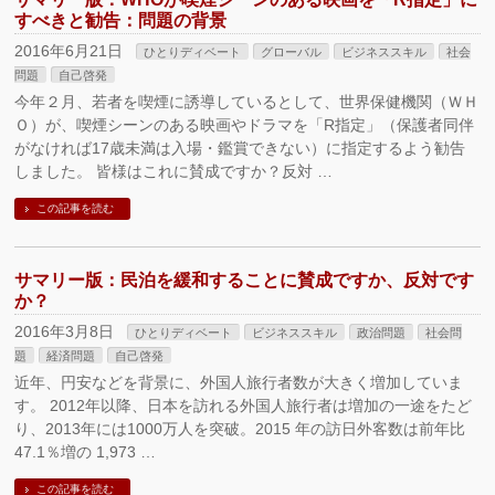
すべきと勧告：問題の背景
2016年6月21日
ひとりディベート
グローバル
ビジネススキル
社会
問題
自己啓発
今年２月、若者を喫煙に誘導しているとして、世界保健機関（ＷＨ
Ｏ）が、喫煙シーンのある映画やドラマを「R指定」（保護者同伴
がなければ17歳未満は入場・鑑賞できない）に指定するよう勧告
しました。 皆様はこれに賛成ですか？反対 …
この記事を読む
サマリー版：民泊を緩和することに賛成ですか、反対です
か？
2016年3月8日
ひとりディベート
ビジネススキル
政治問題
社会問
題
経済問題
自己啓発
近年、円安などを背景に、外国人旅行者数が大きく増加していま
す。 2012年以降、日本を訪れる外国人旅行者は増加の一途をたど
り、2013年には1000万人を突破。2015 年の訪日外客数は前年比
47.1％増の 1,973 …
この記事を読む