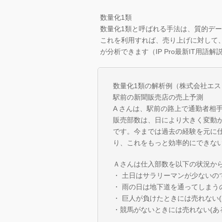
数量化1類
数量化1類と呼ばれる手法は、質的デ
これを利用すれば、売り上げに対して
が分析できます（IP Pro最新IT用語解
数量化1類の解析例（株式会社エ
駅前の新聞販売店の売上予測
A さんは、駅前の路上で通勤者相
販売部数は、日により大きく変動
です。今までは過去の経験を元に
り、これをもっと効率的にできな
Ａさんは仕入部数を以下の状況か
・ 土日はサラリーマンが少ないの
・ 雨の日は地下道を通ってしまう
・ 巨人が負けたときには売れない(
・競馬がないときには売れない(あ