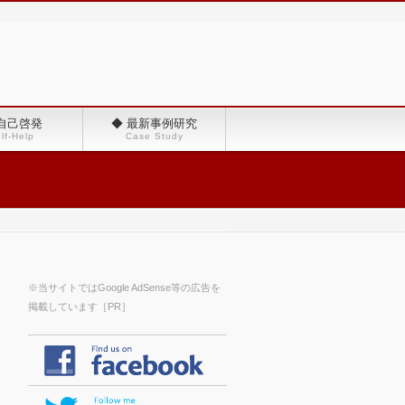
 自己啓発
◆ 最新事例研究
lf-Help
Case Study
※当サイトではGoogle AdSense等の広告を
掲載しています［PR］