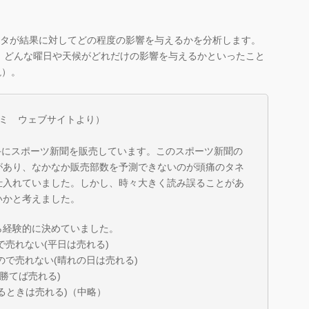
ータが結果に対してどの程度の影響を与えるかを分析します。
、どんな曜日や天候がどれだけの影響を与えるかといったこと
説）。
スミ ウェブサイトより）
手にスポーツ新聞を販売しています。このスポーツ新聞の
があり、なかなか販売部数を予測できないのが頭痛のタネ
仕入れていました。しかし、時々大きく読み誤ることがあ
いかと考えました。
ら経験的に決めていました。
で売れない(平日は売れる)
ので売れない(晴れの日は売れる)
勝てば売れる)
るときは売れる)（中略）