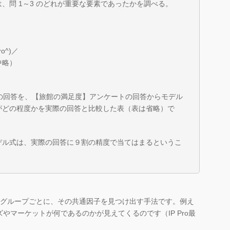
、問 1～3 のどれが重要な要素であったかを調べる。
^)／
中略）
」の回答を、【旅館の満足度】アンケートの回答からモデル
がどの程度かを実際の回答と比較した表（表は省略）で
デル式は、実際の回答に９割の精度で当てはまるというこ
のグループごとに、その共通因子を見つけ出す手法です。例え
やマーケットが何であるのかが見えてくるのです（IP Pro最