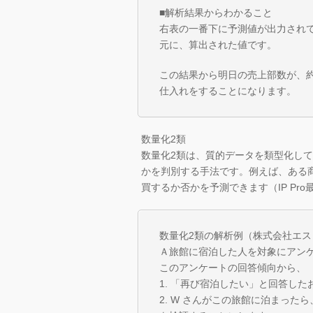
■解析結果からわかること
右表の一番下に予測値が出力されて
元に、算出された値です。
この結果から明日の売上部数が、約
仕入れをすることになります。
数量化2類
数量化2類は、質的データを類型化し
かを判別する手法です。例えば、ある
買するか否かを予測できます（IP Pro
数量化2類の解析例（株式会社エ
Ａ旅館に宿泊した人を対象にアン
このアンケートの回答傾向から、
1. 「再び宿泊したい」と回答し
2. W さんがこの旅館に泊まった