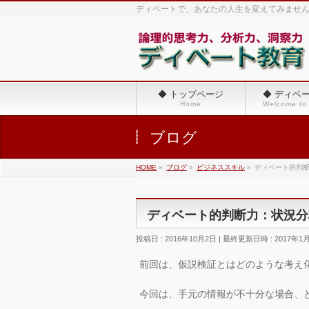
ディベートで、あなたの人生を変えてみませ
◆ トップページ
◆ ディベ
Home
Welcome to
ブログ
HOME
»
ブログ
»
ビジネススキル
»
ディベート的判
ディベート的判断力：状況分
投稿日 : 2016年10月2日
最終更新日時 : 2017年1
前回は、仮説検証とはどのような考え
今回は、手元の情報が不十分な場合、