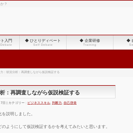
んか？
ート入門
◆ ひとりディベート
◆ 企業研修
◆
 Debate
Self Debate
Training
Se
断力：状況分析：再調査しながら仮説検証する
析：再調査しながら仮説検証する
月7日
カテゴリー :
ビジネススキル
,
判断力
,
自己啓発
化を説明しました。
どのようにして仮説検証するかを考えてみたいと思います。