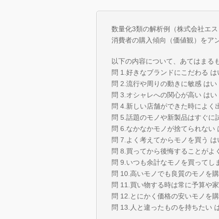
数量化3類の解析例（株式会社エ
消費者の購入傾向（価値観）をア
以下の内容について、あてはまる
問 1.好きなブランドにこだわる は
問 2.流行や周りの動きに敏感 はい
問 3.オシャレへの関心が高い はい
問 4.新しい店舗ができた時によく
問 5.話題のモノや新製品はすぐに
問 6.なかなかモノが捨てられない 
問 7.よく考えてからモノを買う は
問 8.買ってから後悔することがよ
問 9.いつも余計なモノを買ってし
問 10.高いモノでも良質のモノを購
問 11.買い物する時は常に予算や
問 12.とにかく価格の安いモノを購
問 13.人と違ったものを持ちたい 