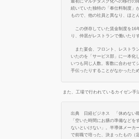
最初にマルチタスク化への移行の障
続いていた独特の「奉仕料制度」
もので、他の社員と異なり、ほと
この併存していた賃金制度を16
り、仲居がレストランで働いたり
また宴会、フロント、レストラン
いたのを「サービス部」に一本化
いつも同じ人数。客数に合わせて
手伝ったりすることがなかったた
また、工場で行われているカイゼン手
出典 日経ビジネス 「休めない職場
「空いた時間にお膳の準備などを
ないといけない」。半導体メーカ
で前職で培った、決まったもの（