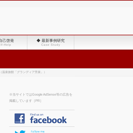
 自己啓発
◆ 最新事例研究
lf-Help
Case Study
プ（温泉旅館「グランディア芳泉」）
※当サイトではGoogle AdSense等の広告を
掲載しています［PR］