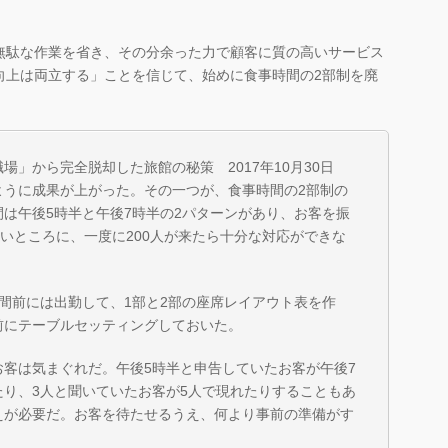
無駄な作業を省き、その分余った力で顧客に質の高いサービス
向上は両立する」ことを信じて、始めに食事時間の2部制を廃
」から完全脱却した旅館の秘策 2017年10月30日
ように成果が上がった。その一つが、食事時間の2部制の
は午後5時半と午後7時半の2パターンがあり、お客を振
ないところに、一度に200人が来たら十分な対応ができな
間前には出勤して、1部と2部の座席レイアウト表を作
前にテーブルセッティングしておいた。
客は気まぐれだ。午後5時半と申告していたお客が午後7
り、3人と聞いていたお客が5人で現れたりすることもあ
えが必要だ。お客を待たせるうえ、何より事前の準備がす