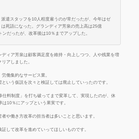
派遣スタッフを10人程度雇うのが常だったが、今年はゼ
は死語になった。グランディア芳泉の売上高は25億
ントンだったが、改革後は10％までアップした。
ンディア芳泉は顧客満足度を維持・向上しつつ、人や残業を増
クリアしました。
、労働集約なサービス業。
習という仮説を次々と検証しては廃止していったのです。
「奉仕料制度」を打ち破ってまで変革して、実現したのが、休
率は10％にアップという果実です。
営者や働き方改革の担当者は多いことと思います。
検証して改革を進めていってほしいものです。