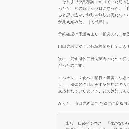
それまで予約確認にかけていた時間は2
ったが、その時間がゼロになった。「
ると思い込み、無駄を無駄と思わなく
が見え始めた」（同出典）。
予約確認の電話もまた「根拠のない仮
山口専務は次々と仮説検証をしていき
次に、完全週休二日制実現のための切
だったのです。
マルチタスク化への移行の障害になる
度」。団体客の世話をする仲居にのみ
支払われていたという、どの旅館にも
なんと、山口専務はこの50年に渡る慣
出典 日経ビジネス 「休めない職場