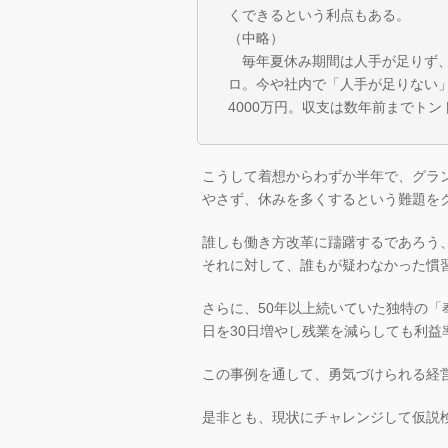
くできるという利点もある。
（中略）
毎年夏休み期間は人手が足りず、
ロ。今や社内で「人手が足りない」
4000万円。収支は数年前までト
こうして着想からわずか半年で、グラ
やさず、休みを多くするという難題を
誰しも働き方改革に躊躇するであろう
それに対して、誰もが疑わなかった慣
さらに、50年以上続いていた独特の
日を30日増やし残業を減らしても利益
この事例を通して、勇気づけられる経
是非とも、現状にチャレンジして仮説