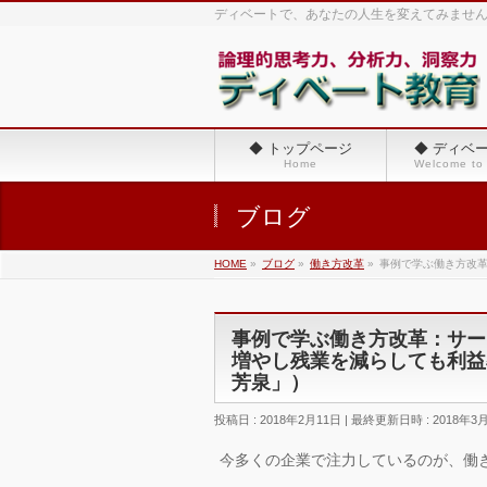
ディベートで、あなたの人生を変えてみませ
◆ トップページ
◆ ディベ
Home
Welcome to
ブログ
HOME
»
ブログ
»
働き方改革
»
事例で学ぶ働き方改革
事例で学ぶ働き方改革：サー
増やし残業を減らしても利益
芳泉」）
投稿日 : 2018年2月11日
最終更新日時 : 2018年3
今多くの企業で注力しているのが、働