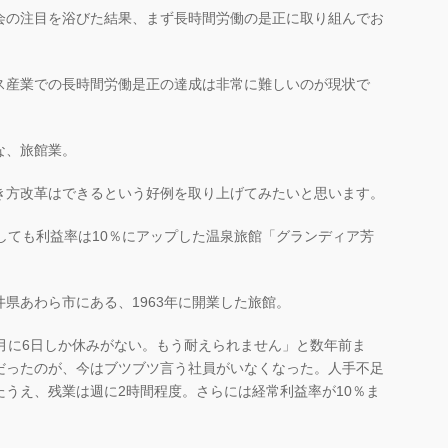
会の注目を浴びた結果、まず長時間労働の是正に取り組んでお
ス産業での長時間労働是正の達成は非常に難しいのが現状で
な、旅館業。
き方改革はできるという好例を取り上げてみたいと思います。
しても利益率は10％にアップした温泉旅館「グランディア芳
県あわら市にある、1963年に開業した旅館。
月に6日しか休みがない。もう耐えられません」と数年前ま
だったのが、今はブツブツ言う社員がいなくなった。人手不足
うえ、残業は週に2時間程度。さらには経常利益率が10％ま