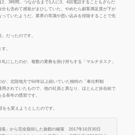
、3時間。つながるまで1人に3、4回電話することもざらだ
自分も含めて感覚がまひしていた。やめたら顧客満足度が下が
なっていたようだ。業界の常識や思い込みを排除することで先
説」だったのです。
ます。
り札にしたのが、複数の業務を掛け持ちする「マルチタスク」
のが、北陸地方で50年以上続いていた独特の「奉仕料制
適用されていたもので、他の社員と異なり、ほとんど歩合給で
ある長年の慣習です。
習をも変えようとしたのです。
」から完全脱却した旅館の秘策 2017年10月30日