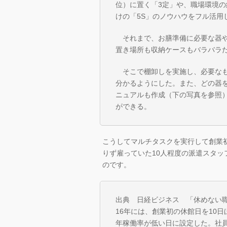
位）に置く「3定」や、職場環境
けの「5S」のノウハウをフル活用
それまで、お膳準備に必要な器や
置き場所も収納ケースもバラバラ
そこで棚卸しを実施し、必要なも
分かるようにした。また、どの器
ニュアルも作成（下の写真を参照
ができる。
こうしてマルチタスクを実行して創業
りず雇っていた10人程度の派遣スタ
のです。
出典 日経ビジネス 「休めない職場
16年には、創業初の休館日を10
年稼働率が低い日に設定した。社