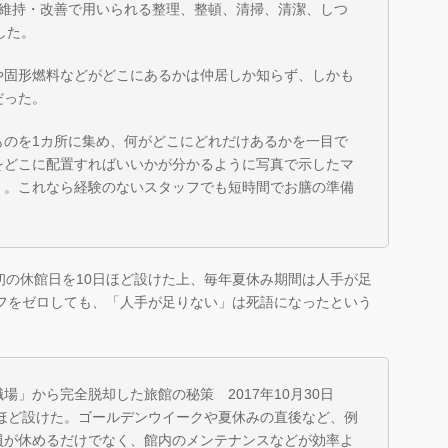
の維持・改善で用いられる整理、整頓、清掃、清潔、しつ
した。
固形燃料などがどこにあるかは仲居しか知らず、しかも
だった。
のを1カ所に集め、何がどこにどれだけあるかを一目で
をどこに配置すればいいかが分かるように写真で示したマ
）。これなら経験のないスタッフでも短時間でお膳の準備
初の休館日を10日ほど設けた上、毎年夏休み期間は人手が足
ッフをゼロしても、「人手が足りない」は死語になったという
」から完全脱却した旅館の秘策 2017年10月30日
日ほど設けた。ゴールデンウイークや夏休みの直後など、例
員が休めるだけでなく、館内のメンテナンスなどが効率よ