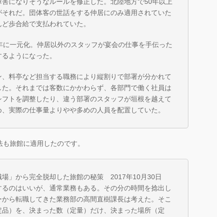
害になりそうなルールを修正した。北陸地方で50年以上
がそれだ。団体客の世話をする仲居にのみ適用されていた
んど歩合給で支払われていた。
年に一元化。仲居以外のスタッフが宴会の仕事を手伝った
するようになった。
、料亭など担当する職務により縦割りで部署が分かれて
した。それまでは客数にかかわらず、各部門で働く社員は
シフトを調整したり、違う部署のスタッフが垣根を越えて
め、実際の仕事量よりやや多めの人員を配置していた。
法も旅館に適用したのです。
」から完全脱却した旅館の秘策 2017年10月30日
するのはいいが、通常業務もある。その分の時間を捻出し
ーから転職してきた業務部の高間直樹課長は考えた。そこ
定品）を、決まった数（定量）だけ、決まった場所（定