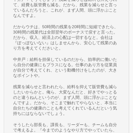
て、経費も販管費も減る。だから、残業を減らせと言っ
ているんだろうと。これが、まず人間、頭に浮かぶこと
なんですよ。
だからウチは、50時間の残業を20時間に短縮できたら、
30時間の残業代は全部翌年のボーナスで戻すと言った。
だから、収入、経済上の心配は一切するなと。会社は
『ぽっぽないない』はしませんから、安心して残業のあ
り方を考えてくださいと。
中井戸：給料を担保しているのだから、効率的に働いた
ら自分の健康にもプラスになる。仕事のあり方を従業員
が自分で考えてくれ、という動機付けをしたのが、大き
なポイントや。
残業を減らせと言われたら、給料を抑えて販管費も減ら
したいからかと。俺ら、大変なんだと、好きでやっとる
のと違うねんというのが、まず人間、頭に浮かぶことな
んですよ。だから、そこまで触れてやらないと、本当に
自分たちの健康のことも考えてくれているんだという気
持ちにはならないでしょう。
そうしたら部長も、課長も、リーダーも、チームも自分
で考えるよ。『今までのようなやり方でやっていたら、