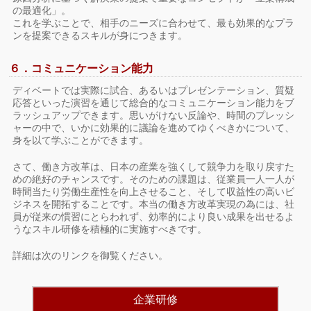
の最適化」。
これを学ぶことで、相手のニーズに合わせて、最も効果的なプラ
ンを提案できるスキルが身につきます。
６．コミュニケーション能力
ディベートでは実際に試合、あるいはプレゼンテーション、質疑
応答といった演習を通じて総合的なコミュニケーション能力をブ
ラッシュアップできます。思いがけない反論や、時間のプレッシ
ャーの中で、いかに効果的に議論を進めてゆくべきかについて、
身を以て学ぶことができます。
さて、働き方改革は、日本の産業を強くして競争力を取り戻すた
めの絶好のチャンスです。そのための課題は、従業員一人一人が
時間当たり労働生産性を向上させること、そして収益性の高いビ
ジネスを開拓することです。本当の働き方改革実現の為には、社
員が従来の慣習にとらわれず、効率的により良い成果を出せるよ
うなスキル研修を積極的に実施すべきです。
詳細は次のリンクを御覧ください。
企業研修