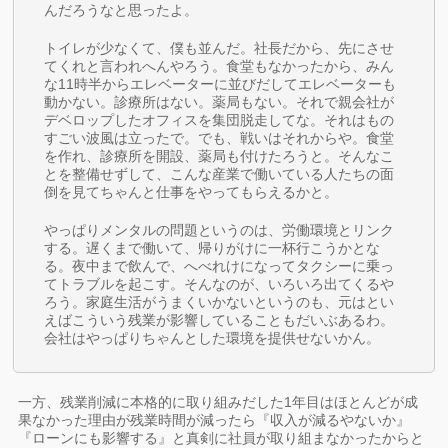
んだろうなと思ったよ。
トイレが少なくて、僕も並んだ。社長だから、先にさせ
てくれと言われへんやろう。食堂もなかったから、みん
な11時半からエレベーターに並びだしてエレベーターも
動かない。診療所はない。薬局もない。それで親会社が
デベロップしたオフィスを集団脱走してな。それはもの
すごい波風は立ったで。でも、戦いはそれからや。食堂
を作れ、診療所を開設、薬局も付けたろうと。そんなこ
とを整備せずして、こんな産業で働いている人たちの面
倒を見てちゃんと仕事をやってもらえるかと。
やっぱりメンタルの問題というのは、労働環境とリンク
する。遅くまで働いて、帰りがけに一杯行こうかとな
る。夜中まで飲んで、へべれけになってタクシーに乗っ
てトラブルを起こす。そんなのが、いろいろ出てくるや
ろう。家庭生活がうまくいかないというのも、元はとい
えばこういう残業が影響していることもだいぶあるわ。
会社はやっぱりちゃんとした環境を提供せないかん。
一方、残業削減に本格的に取り組みだした1年目はほとんどが成
果なかった理由が残業時間が減ったら『収入が減るやないか』
『ローンにも影響する』と真剣に社員が取り組まなかったからと