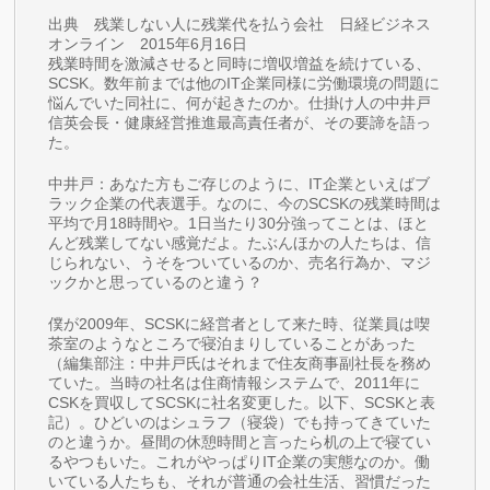
出典 残業しない人に残業代を払う会社 日経ビジネス
オンライン 2015年6月16日
残業時間を激減させると同時に増収増益を続けている、
SCSK。数年前までは他のIT企業同様に労働環境の問題に
悩んでいた同社に、何が起きたのか。仕掛け人の中井戸
信英会長・健康経営推進最高責任者が、その要諦を語っ
た。
中井戸：あなた方もご存じのように、IT企業といえばブ
ラック企業の代表選手。なのに、今のSCSKの残業時間は
平均で月18時間や。1日当たり30分強ってことは、ほと
んど残業してない感覚だよ。たぶんほかの人たちは、信
じられない、うそをついているのか、売名行為か、マジ
ックかと思っているのと違う？
僕が2009年、SCSKに経営者として来た時、従業員は喫
茶室のようなところで寝泊まりしていることがあった
（編集部注：中井戸氏はそれまで住友商事副社長を務め
ていた。当時の社名は住商情報システムで、2011年に
CSKを買収してSCSKに社名変更した。以下、SCSKと表
記）。ひどいのはシュラフ（寝袋）でも持ってきていた
のと違うか。昼間の休憩時間と言ったら机の上で寝てい
るやつもいた。これがやっぱりIT企業の実態なのか。働
いている人たちも、それが普通の会社生活、習慣だった