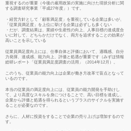
重視するのが重要（今後の雇用政策の実施に向けた現状分析に関
する調査研究事業「平成27年度」）です。
・経営方針として「顧客満足度」を重視している企業は多いが、
「従業員満足度」を上位に挙げる企業は必ずしも多くない
・だが、調査結果は、業績や生産性の向上、人事目標の達成度合
いに対して、どちらかだけでなく、両方を追求することの効果が
高いことを示している
従業員満足度向上には、仕事自体と評価において、適職感、自分
力発揮、達成感、能力向上、評価と処遇が重要です（みずほ情報
総研レポート「従業員満足度調査の活用」（2014年12月）。
このうち、従業員の能力向上は企業が働き方改革で盲点となって
いるのです。
本当の従業員の満足度向上には、従業員の能力開発を手助けし
て、より高度なスキルを身につけることで、高い目標を達成し、
企業から評価と処遇を得られるというプラスのサイクルを実施す
ることが必要なのです。
さらに、人材に投資をすることで企業の売り上げは増加するので
す。