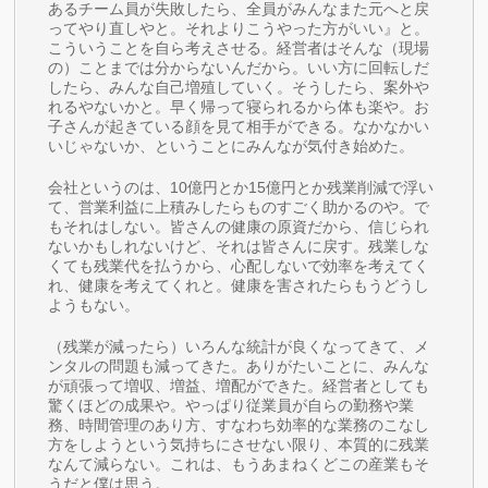
あるチーム員が失敗したら、全員がみんなまた元へと戻
ってやり直しやと。それよりこうやった方がいい』と。
こういうことを自ら考えさせる。経営者はそんな（現場
の）ことまでは分からないんだから。いい方に回転しだ
したら、みんな自己増殖していく。そうしたら、案外や
れるやないかと。早く帰って寝られるから体も楽や。お
子さんが起きている顔を見て相手ができる。なかなかい
いじゃないか、ということにみんなが気付き始めた。
会社というのは、10億円とか15億円とか残業削減で浮い
て、営業利益に上積みしたらものすごく助かるのや。で
もそれはしない。皆さんの健康の原資だから、信じられ
ないかもしれないけど、それは皆さんに戻す。残業しな
くても残業代を払うから、心配しないで効率を考えてく
れ、健康を考えてくれと。健康を害されたらもうどうし
ようもない。
（残業が減ったら）いろんな統計が良くなってきて、メ
ンタルの問題も減ってきた。ありがたいことに、みんな
が頑張って増収、増益、増配ができた。経営者としても
驚くほどの成果や。やっぱり従業員が自らの勤務や業
務、時間管理のあり方、すなわち効率的な業務のこなし
方をしようという気持ちにさせない限り、本質的に残業
なんて減らない。これは、もうあまねくどこの産業もそ
うだと僕は思う。