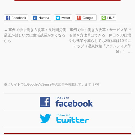
Facebook
Hatena
twitter
Google+
LINE
←
事例で学ぶ働き方改革：長時間労働
事例で学ぶ働き方改革：サービス業で
是正が難しいのは生活残業が無くなる
も働き方改革はできる、休日を30日増
から
やし残業を減らしても利益率は10％に
アップ（温泉旅館「グランディア芳
泉」）
→
※当サイトではGoogle AdSense等の広告を掲載しています［PR］