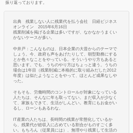
振り返っております。
出典 残業しない人に残業代を払う会社 日経ビジネス
オンライン 2015年6月16日
残業削減を掲げる企業は多いですが、なかなかうまくい
かないケースが多い。
中井戸：こんなものは、日本企業の大昔からのテーマで
しょう。今、政府も声をあげたりして、朝型勤務にする
とか色々なことをやっている。そういうやり方もあると
思います。でも、うちのやり方はちょっと違う。うちの
場合は1年目（残業削減に本格的に取り組みだした2012
年度）は似たようなことをやって、ほとんど成果なしや
った。
そもそも、労働時間のコントロールが対象になっている
人たちは、そんなに年も取ってない。まだ収入が少なく
て、家族もできて、生活がしんどい。教育にもお金がい
るし、ローンもあるわな。
IT産業の人たちは、長時間の残業が常態化しているか
ら、残業代が総収入に占めている割合がものすごく多
い。もちろん（従業員には）、無理やり残業して生活の