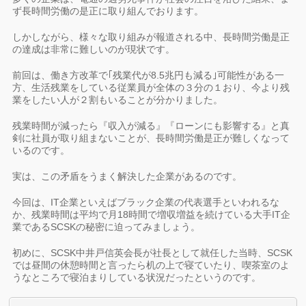
ず長時間労働の是正に取り組んでおります。
しかしながら、様々な取り組みが報道される中、長時間労働是正
の達成は非常に難しいのが現状です。
前回は、働き方改革で｢残業代が8.5兆円も減る｣可能性がある一
方、生活残業をしている従業員が全体の３分の１おり、今より残
業をしたい人が２割もいることが分かりました。
残業時間が減ったら『収入が減る』『ローンにも影響する』と真
剣に社員が取り組まないことが、長時間労働是正が難しくなって
いるのです。
実は、この矛盾をうまく解決した企業があるのです。
今回は、IT企業といえばブラック企業の代表選手といわれるな
か、残業時間は平均で月18時間で増収増益を続けている大手IT企
業であるSCSKの秘密に迫ってみましょう。
初めに、SCSK中井戸信英会長が社長として就任した当時、SCSK
では昼間の休憩時間と言ったら机の上で寝ていたり、喫茶室のよ
うなところで寝泊まりしている状況だったというのです。