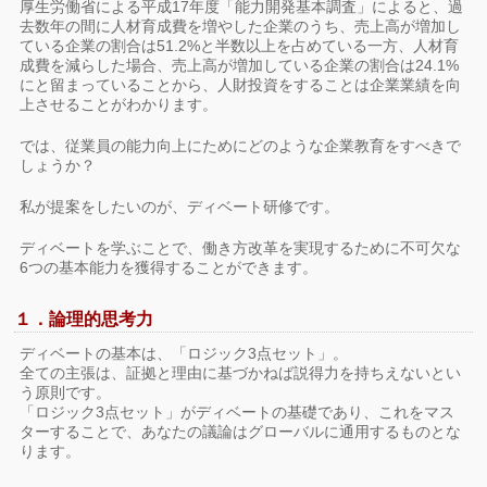
厚生労働省による平成17年度「能力開発基本調査」によると、過
去数年の間に人材育成費を増やした企業のうち、売上高が増加し
ている企業の割合は51.2%と半数以上を占めている一方、人材育
成費を減らした場合、売上高が増加している企業の割合は24.1%
にと留まっていることから、人財投資をすることは企業業績を向
上させることがわかります。
では、従業員の能力向上にためにどのような企業教育をすべきで
しょうか？
私が提案をしたいのが、ディベート研修です。
ディベートを学ぶことで、働き方改革を実現するために不可欠な
6つの基本能力を獲得することができます。
１．論理的思考力
ディベートの基本は、「ロジック3点セット」。
全ての主張は、証拠と理由に基づかねば説得力を持ちえないとい
う原則です。
「ロジック3点セット」がディベートの基礎であり、これをマス
ターすることで、あなたの議論はグローバルに通用するものとな
ります。