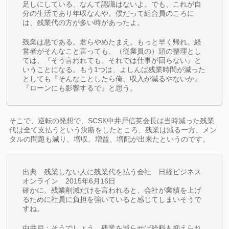
足しにしている、なんて認識はないよ。でも、これが自
分の生活であり年収なんや。僕だって組合員のころに
は、残業代の方が多い時があったよ。
残業は悪である。君らやめたまえ。もっと早く帰れ。経
営者がそんなこと言っても、（従業員の）頭の整理とし
ては、『そう言われても、それでは仕事が回らない』と
いうことになる。もう1つは、よしんば残業時間が減った
としても『そんなことしたら俺、収入が減るやないか』
『ローンにも影響するで』と思う。
そこで、逆転の発想で、SCSK中井戸信英会長は当時減った残業
代は全て支払うという決断をしたところ、残業は減る一方、メン
タルの問題も減り、増収、増益、増配が出来たというのです。
出典 残業しない人に残業代を払う会社 日経ビジネス
オンライン 2015年6月16日
確かに、残業削減だけを言われると、会社が業績を上げ
るために社員に負担を強いていると感じてしまいそうで
すね。
中井戸：そうでしょう。残業を減らせば給料も抑えられ