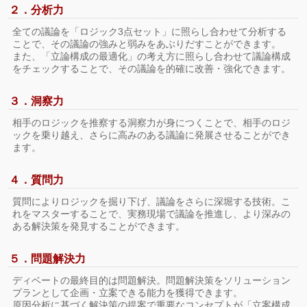
２．分析力
全ての議論を「ロジック3点セット」に照らし合わせて分析する
ことで、その議論の強みと弱みをあぶりだすことができます。
また、「立論構成の最適化」の考え方に照らし合わせて議論構成
をチェックすることで、その議論を的確に改善・強化できます。
３．洞察力
相手のロジックを推察する洞察力が身につくことで、相手のロジ
ックを乗り越え、さらに高みのある議論に発展させることができ
ます。
４．質問力
質問によりロジックを掘り下げ、議論をさらに深堀する技術。こ
れをマスターすることで、実務現場で議論を推進し、より深みの
ある解決策を発見することができます。
５．問題解決力
ディベートの最終目的は問題解決。問題解決策をソリューション
プランとして企画・立案できる能力を獲得できます。
原因分析に基づく解決策の提案で重要なコンセプトが「立案構成