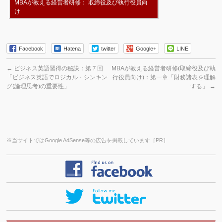
MBAが教える経営者研修： 取締役及び執行役員向
け
Facebook
Hatena
twitter
Google+
LINE
←
ビジネス英語習得の秘訣：第７回
MBAが教える経営者研修(取締役及び執
「ビジネス英語でロジカル・シンキン
行役員向け)：第一章「財務諸表を理解
グ(論理思考)の重要性」
する」
→
※当サイトではGoogle AdSense等の広告を掲載しています［PR］