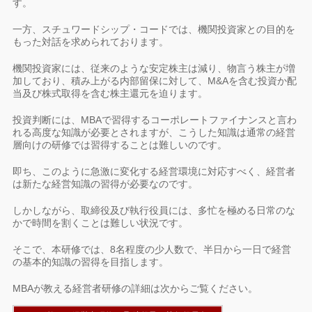
す。
一方、スチュワードシップ・コードでは、機関投資家との目的を
もった対話を求められております。
機関投資家には、従来のような安定株主は減り、物言う株主が増
加しており、積み上がる内部留保に対して、M&Aを含む投資か配
当及び株式取得を含む株主還元を迫ります。
投資判断には、MBAで習得するコーポレートファイナンスと言わ
れる高度な知識が必要とされますが、こうした知識は通常の経営
層向けの研修では習得することは難しいのです。
即ち、このように急激に変化する経営環境に対応すべく、経営者
は新たな経営知識の習得が必要なのです。
しかしながら、取締役及び執行役員には、多忙を極める日常のな
かで時間を割くことは難しい状況です。
そこで、本研修では、8名程度の少人数で、半日から一日で経営
の基本的知識の習得を目指します。
MBAが教える経営者研修の詳細は次からご覧ください。