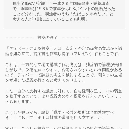
厚生労働省が実施した平成２６年国民健康・栄養調査
で、喫煙率は19.6％で前年から0.3ポイントの微増だった
ことが分かった。喫煙者のうち「たばこをやめたい」と
考える人が３割に上っていることも判明。
＝＝＝＝＝＝＝ 提案の終了 ＝＝＝＝＝＝＝
「ディベートによる提案」とは、肯定・否定の両方の立場から議
論を組み立て、提案書を作成し提案（プレゼン）することです。
これは、一方的な立場で構成された考えは、独善的で論理が飛躍
しがちで、反感を買いやすく、否定されやすいという問題がある
ので、ディベートで課題の両面を検討することで、聞き手の立場
を考慮した提案が行えると考えております。
また、自分の支持する議論に対して、自ら疑問を呈し、その弱点
を修正することで、より説得力のある提案を行えるというメリッ
トも有ります。
こうした観点から、論題「職場・公共の場所は全面禁煙すべ
き」」において、まずは賛成の議論を組み立てました。
次回は、こうした提案にいかに反論をするかの観点で議論をした