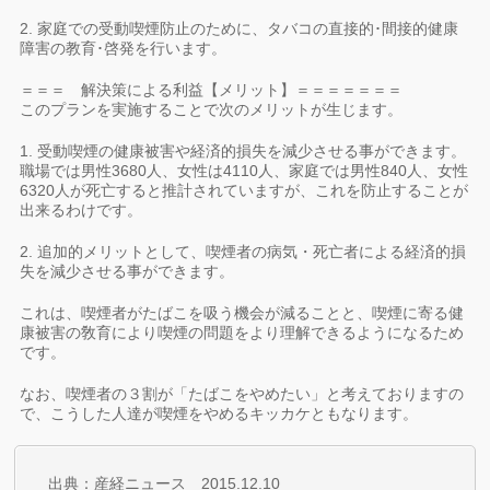
2. 家庭での受動喫煙防止のために、タバコの直接的･間接的健康
障害の教育･啓発を行います。
＝＝＝ 解決策による利益【メリット】＝＝＝＝＝＝＝
このプランを実施することで次のメリットが生じます。
1. 受動喫煙の健康被害や経済的損失を減少させる事ができます。
職場では男性3680人、女性は4110人、家庭では男性840人、女性
6320人が死亡すると推計されていますが、これを防止することが
出来るわけです。
2. 追加的メリットとして、喫煙者の病気・死亡者による経済的損
失を減少させる事ができます。
これは、喫煙者がたばこを吸う機会が減ることと、喫煙に寄る健
康被害の敎育により喫煙の問題をより理解できるようになるため
です。
なお、喫煙者の３割が「たばこをやめたい」と考えておりますの
で、こうした人達が喫煙をやめるキッカケともなります。
出典：産経ニュース 2015.12.10