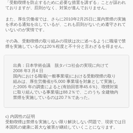
「受動喫煙を防止するために必要な措置を講ずる」ことが謳われ
ておりますが、罰則がなく、対策が進んでおりません。
また、厚生労働省では、さらに2010年2月25日に屋内禁煙の実施
を求める通知を出しているが、これも罰則がないため遵守されて
いないのが実情です。
その為、受動喫煙の取り組みの現状は次に述べるように職場で禁
煙を実施しているのは20％程度と不十分と言わざるを得ません。
出典：日本学術会議 脱タバコ社会の実現に向けて
2008 年3 月4 日
国内における職場(一般事業場)における受動喫煙の取り
組みは、厚生労働省が5,000 事業場を対象として実施し
た2005 年の調査によると(有効回答率45.6％)、喫煙対策
に取り組んでいる事業場は88.2％で、このうち 全建物内
禁煙を実施しているのは20.7％であった。
c) 内因性の証明
受動喫煙は禁煙を実施しない限り解決しない問題で、現状では日
本国民の健康に甚大な被害が継続していくことになります。