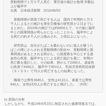
受動喫煙で１万５千人死亡 厚労省の推計が急増 半数以
上が脳卒中
出典 日本経済新聞 2016/06/02
受動喫煙が原因で死亡する人は、国内で年間約１万５
千人に上るとの推計を厚生労働省の研究班が２日までに
まとめた。2010年の推計では約6800人で、その後に脳卒
中との因果関係が明らかになったことから、脳卒中によ
る死亡の約８千人が上積みされ、２倍以上になった。
研究班は、自分がたばこを吸わないのに他人が吸うた
ばこの煙にさらされる受動喫煙の割合や、受動喫煙と因
果関係があるとされる肺がん、心筋梗塞を中心とする虚
血性心疾患、脳卒中などによる死亡統計を基に、年間の
死亡数を推計した。その結果、肺がんで2480人、虚血性
心疾患で4460人、脳卒中で8010人、乳幼児突然死症候群
（ＳＩＤＳ）で70人が死亡するとの結果になった。
職場では男性3680人、女性は4110人、家庭では男性
840人、女性6320人が死亡すると推計した。〔共同〕
b) 原因の分析
しかしながら、平成14年8月2日に制定された健康増進法では、