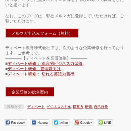
いと思います。
なお、このブログは、弊社メルマガに登録していただければ、ご
覧いただけます。
メルマガ申込みフォーム（無料）
ディベート教育株式会社では、次のような企業研修を行っており
ます。ご参考まで。
————【ディベート企業研修例】————
■
ディベート研修： 総合的ビジネス力習得
■
ディベート研修 管理職向け
■
ディベート研修： 切れる英語力習得
企業研修の総合案内
投稿タグ
ディベート
,
ビジネススキル
,
提案力
,
研修
,
自己啓発
Facebook
Hatena
twitter
Google+
LINE