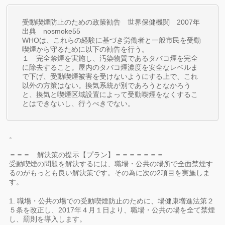
受動喫煙防止のための政策勧告 世界保健機関 2007年
出典 nosmoke55
WHOは、これらの経験に基づき労働者と一般市民を受動
喫煙から守るために以下の勧告を行う。
１ 完全禁煙を実施し、汚染物質であるタバコ煙を完全
に除去すること。屋内のタバコ煙濃度を安全なレベルま
で下げ、受動喫煙被害を受けないようにする上で、これ
以外の方策はない。換気系統が別であろうとなかろう
と、換気と喫煙区域設置によって受動喫煙をなくするこ
とはできないし、行うべきでない。
。
＝＝＝ 解決策の提示【プラン】＝＝＝＝＝＝＝
受動喫煙の問題を解決するには、職場・公共の場所で全面禁煙す
るのがもっとも良い解決策です。その為に次の2項目を実施しま
す。
1. 職場・公共の場での受動喫煙防止のために、場健康増進法第２
５条を改正し、2017年４月１日より、職場・公共の場を全て禁煙
し、罰則を導入します。