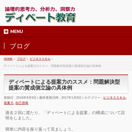
MENU
ブログ
HOME
»
ブログ
»
ビジネススキル
»
ディベートによる提案力のススメ：問題解決型提案の賛成側立論の具体例
ディベートによる提案力のススメ：問題解決型
提案の賛成側立論の具体例
投稿日 : 2016年8月6日
最終更新日時 : 2017年1月8日
カテゴリー :
ビジネススキル
,
提案力
,
自己啓発
過去２回に渡たり、「ディベートによる提案」の構成について説
明をしました。
簡単に内容を振り返って見ましょう。