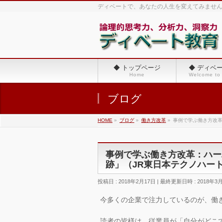
ディベートで、あなたの人生を変えてみませ
◆ トップページ
◆ ディベ
Home
Welcome to
ブログ
HOME
»
ブログ
»
働き方改革
»
事例で学ぶ働き方改革
事例で学ぶ働き方改革：ハー
跡」（JR東日本テクノハートT
投稿日 : 2018年2月17日
最終更新日時 : 2018年3
今多くの企業で注力しているのが、働
読者の皆様は、従業員が「自分がどこ