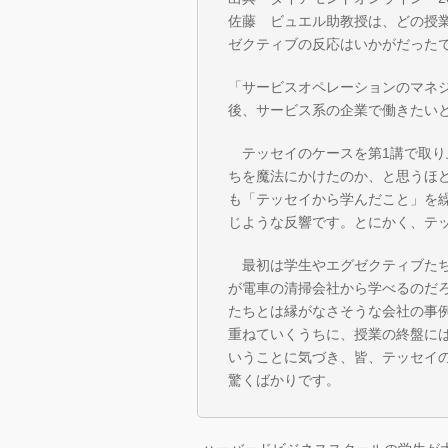
佐藤 ビュエル助教授は、どの授
ゼクティブの反応はいかがだった
「サービスオペレーションのマネ
後、サービス系の企業で働きたい
テッセイのケースを第1講で取り
ちを魔法にかけたのか、と思うほ
も「テッセイから学んだこと」を
じような反響です。とにかく、テ
最初は学生やエグゼクティブたち
が電車の清掃会社から学べるのだ
たちとは縁がなさそうな会社の事
重ねていくうちに、授業の終盤に
いうことに気づき、皆、テッセイ
驚くばかりです。