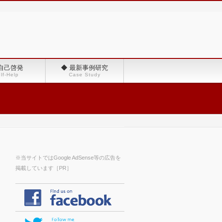
 自己啓発
◆ 最新事例研究
lf-Help
Case Study
※当サイトではGoogle AdSense等の広告を
掲載しています［PR］