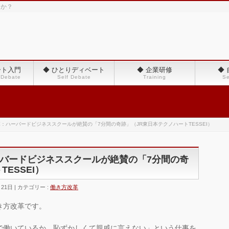
んか？
ート入門
◆ ひとりディベート
◆ 企業研修
◆
 Debate
Self Debate
Training
Se
：ハーバードビジネススクールが絶賛の「7分間の奇跡」（JR東日本テクノハートTESSEI）
バードビジネススクールが絶賛の「7分間の奇
ESSEI）
月21日
カテゴリー :
働き方改革
き方改革です。
で働いているか、恥ずかしくて親戚に言えない」という仕事を