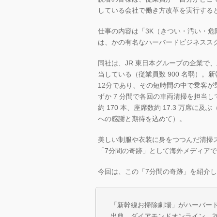
している会社で働き方改革を実行する
仕事の内容は「3K（きつい・汚い・危険
は、かの有名なハーバードビジネスス
同社は、JR 東日本グループの企業で
当している（従業員数 900 名弱）
12分であり、その短時間の中で乗客が乗
ずか 7 分間で各回の車両清掃を担当
約 170 本、座席数約 17.3 万
への感謝と期待を込めて）。
美しい制服や衣装に身をつつんだ清掃
「7分間の奇跡」として海外メディア
今回は、この「7分間の奇跡」を紹介
「新幹線お掃除劇場」がハーバー
出典 ダイアモンドオンライン 2016