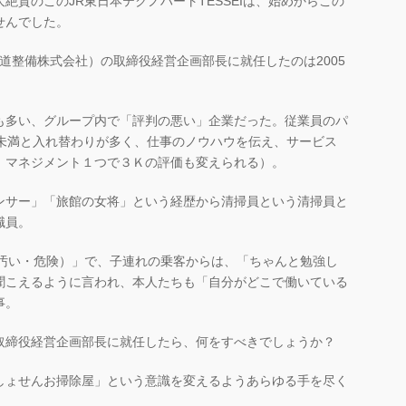
絶賛のこのJR東日本テクノハートTESSEIは、始めからこの
せんでした。
鉄道整備株式会社）の取締役経営企画部長に就任したのは2005
も多い、グループ内で「評判の悪い」企業だった。従業員のパ
年未満と入れ替わりが多く、仕事のノウハウを伝え、サービス
 マネジメント１つで３Ｋの評価も変えられる）。
ンサー」「旅館の女将」という経歴から清掃員という清掃員と
職員。
・汚い・危険）」で、子連れの乗客からは、「ちゃんと勉強し
聞こえるように言われ、本人たちも「自分がどこで働いている
事。
取締役経営企画部長に就任したら、何をすべきでしょうか？
しょせんお掃除屋」という意識を変えるようあらゆる手を尽く