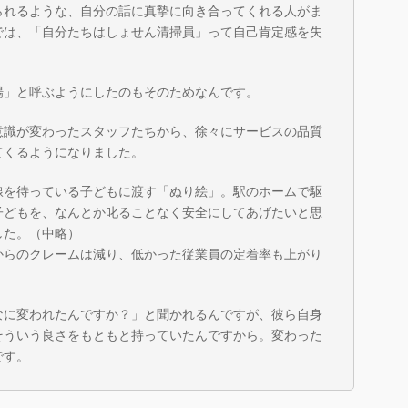
られるような、自分の話に真摯に向き合ってくれる人がま
では、「自分たちはしょせん清掃員」って自己肯定感を失
劇場」と呼ぶようにしたのもそのためなんです。
意識が変わったスタッフたちから、徐々にサービスの品質
てくるようになりました。
線を待っている子どもに渡す「ぬり絵」。駅のホームで駆
子どもを、なんとか叱ることなく安全にしてあげたいと思
した。（中略）
からのクレームは減り、低かった従業員の定着率も上がり
なに変われたんですか？」と聞かれるんですが、彼ら自身
そういう良さをもともと持っていたんですから。変わった
です。