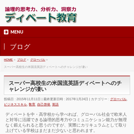
MENU
ブログ
HOME
»
ブログ
»
グローバル
»
スーパー高校生の米国流英語ディベートへのチャレンジが凄い
スーパー高校生の米国流英語ディベートへのチ
ャレンジが凄い
投稿日 : 2015年11月11日
最終更新日時 : 2017年1月24日
カテゴリー :
グローバル
,
ビジネススキル
,
敎育
,
自己啓発
,
英語
ディベートを中・高学校から学べれば、グローバル社会で欧米人
と対等に活躍できる論理的思考力やコミュニケション能力が無理
なく鍛えられると思うのですが、実際にカリキュラムとして取り
上げている学校はまだまだ少ないと思われます。