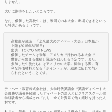
りません。
大いに期待をしたいところです。
なお、優勝した高校生には、米国での本大会に出場できるといっ
た特典があるようです。
高校生が激論 「全米最大のディベート大会」日本版が
上陸 (2015年8月5日)
出典 TOKYO MX NEWS
優勝したチームは来年、アメリカで行われる本大会で、
世界から集まる生徒と議論を戦わせる予定です。また、
参加した生徒たちにはアメリカの大学に留学する際に有
利な評価材料となる「ポイント」が、結果に応じて与え
られたということです。
ディベート教育株式会社は、大学時代英語会で英語ディベート大
会優勝や議長を経験したディベートの達人とビジネススクール留
学経験者から構成されており、全て外資系で働く経験を持った人
材です。
私共も、若者にもディベートの指導をする機会を持ち、将来の日