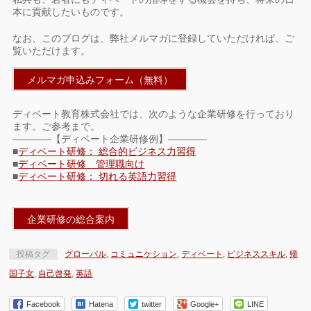
本に貢献したいものです。
なお、このブログは、弊社メルマガに登録していただければ、ご
覧いただけます。
メルマガ申込みフォーム（無料）
ディベート教育株式会社では、次のような企業研修を行っており
ます。ご参考まで。
————【ディベート企業研修例】————
■
ディベート研修： 総合的ビジネス力習得
■
ディベート研修 管理職向け
■
ディベート研修： 切れる英語力習得
企業研修の総合案内
投稿タグ
グローバル
,
コミュニケション
,
ディベート
,
ビジネススキル
,
帰
国子女
,
自己啓発
,
英語
Facebook
Hatena
twitter
Google+
LINE