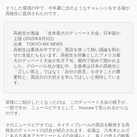
そうした環境の中で、今年夏に次のようなチャレンジをする場が
高校生に提供されたのです。
高校生が激論 「全米最大のディベート大会」日本版が
上陸 (2015年8月5日)
出典 TOKYO MX NEWS
高校生は夏休み中ですが、英語を使って熱い議論を戦わ
せた生徒たちもいます。高校生を対象としたアメリカ最
大のディベート大会が先月下旬、都内で初めて開かれま
した。グローバル化が進む中、主催者は日本の高校生に
「正しい答え」ではなく「自分の意見」を示すことの重
要性と、英語力の大切さを学んでほしいと期待していま
す。
皆様にご紹介したくなったのは、このディベート大会の様子が、
一部ですが、ニュースビデオとして、Youtubeで見られるからな
のです。
そのニュースビデオでは、ネイティブレベルの英語を駆使する高
校生のディベートの試合が紹介されます。会場は、六本木ヒルズ
にある六本木アカデミーヒルズの会場らしく、多くの外人の観客