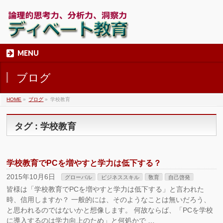
MENU
ブログ
HOME
»
ブログ
»
学校教育
タグ : 学校教育
学校教育でPCを増やすと学力は低下する？
2015年10月6日
グローバル
ビジネススキル
敎育
自己啓発
皆様は「学校教育でPCを増やすと学力は低下する」と言われた
時、信用しますか？ 一般的には、そのようなことは無いだろう、
と思われるのではないかと想像します。 何故ならば、「PCを学校
に導入するのは学力向上のため」と何処かで …