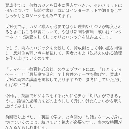
賛成側では、何故カジノを日本に導入すべきか、そのメリットは
何かについて、新聞や書籍、或いはインターネットで調査をして
しっかりとロジックを組み立てます。
反対側では、カジノ導入が必要ではない理由やカジノが導入され
るときにおこる弊害について、やはり新聞や書籍、或いはインタ
ーネットで調査をしてしっかりとロジックを組み立てます。
そして、両方のロジックを比較して、賛成側として弱い点を補強
し、反対側も弱い点を補強して、両者ともより説得力のある論理
を作り上げていくのです。
「ディベート教育株式会社」のウェブサイトには、「ひとりディ
ベート」と「最新事情研究」で十数件のテーマを挙げて、賛成と
反対の両方の議論を掲載しておりますので、参考にしていただけ
れば幸いです。
今回は、英語でビジネスをするために必要な「対話」ができるよ
うに、論理的思考力をどのようにして身につけたらよいかを取り
上げてみました。
前回取り上げた、「英語で学ぶ」と今回の「対話」を一人で身に
つけていくのには、続けていく気力が必要ですし、多大な時間が
かかるかもしれません。