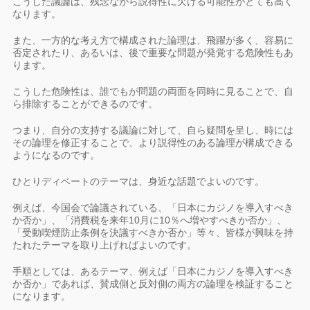
こうした議論は、残念ながら説得性に欠ける可能性がとても高く
なります。
また、一方的な考え方で構成された論理は、飛躍が多く、容易に
否定されたり、あるいは、後で重要な問題が発覚する危険性もあ
ります。
こうした危険性は、誰でもが問題の両面を同時に見ることで、自
ら排除することができるのです。
つまり、自分の支持する議論に対して、自ら疑問を呈し、時には
その論理を修正することで、より説得性のある論理が構成できる
ようになるのです。
ひとりディベートのテーマは、身近な話題でよいのです。
例えば、今国会で論議されている、「日本にカジノを導入すべき
か否か」、「消費税を来年10月に10％へ増やすべきか否か」、
「受動喫煙防止条例を決議すべきか否か」等々、皆様が興味を持
たれたテーマを取り上げればよいのです。
手順としては、あるテーマ、例えば「日本にカジノを導入すべき
か否か」であれば、賛成側と反対側の両方の論理を検証すること
になります。