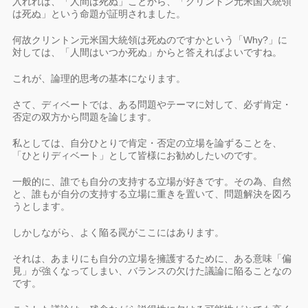
入れれば、「人間は死ぬ」ことから、「クリントン元米国大統領
は死ぬ」という命題が証明されました。
何故クリントン元米国大統領は死ぬのですかという「Why?」に
対しては、「人間はいつか死ぬ」からと答えればよいですね。
これが、論理的思考の基本になります。
さて、ディベートでは、ある問題やテーマに対して、必ず肯定・
否定の双方から問題を論じます。
私としては、自分ひとりで肯定・否定の立場を論ずることを、
「ひとりディベート」として皆様にお勧めしたいのです。
一般的に、誰でも自分の支持する立場が好きです。その為、自然
と、誰もが自分の支持する立場に重きを置いて、問題解決を図ろ
うとします。
しかしながら、よく陥る罠がここにはあります。
それは、あまりにも自分の立場を擁護するために、ある意味「偏
見」が強くなってしまい、バランスの欠けた議論に陥ることなの
です。