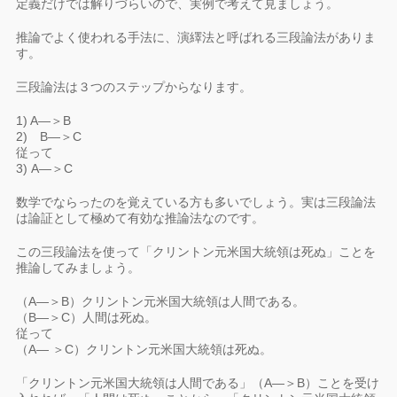
定義だけでは解りづらいので、実例で考えて見ましょう。
推論でよく使われる手法に、演繹法と呼ばれる三段論法がありま
す。
三段論法は３つのステップからなります。
1) A—＞B
2) B—＞C
従って
3) A—＞C
数学でならったのを覚えている方も多いでしょう。実は三段論法
は論証として極めて有効な推論法なのです。
この三段論法を使って「クリントン元米国大統領は死ぬ」ことを
推論してみましょう。
（A—＞B）クリントン元米国大統領は人間である。
（B—＞C）人間は死ぬ。
従って
（A— ＞C）クリントン元米国大統領は死ぬ。
「クリントン元米国大統領は人間である」（A—＞B）ことを受け